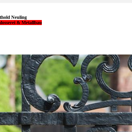
thold Neuling
losserei & Metallbau