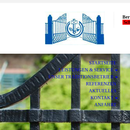
Ber
Sch
STARTSEITE
LEISTUNGEN & SERVICE
UNSER TRADITIONSBETRIEB
REFERENZEN
AKTUELLES
KONTAKT
ANFAHRT